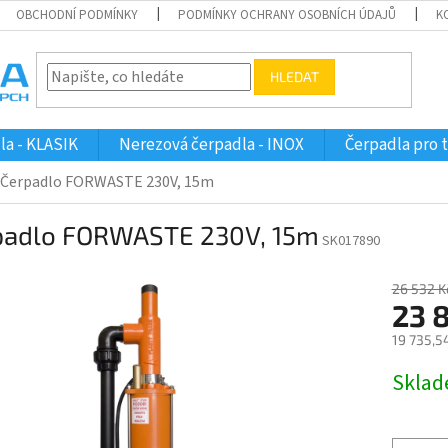
OBCHODNÍ PODMÍNKY
PODMÍNKY OCHRANY OSOBNÍCH ÚDAJŮ
K
HLEDAT
la - KLASIK
Nerezová čerpadla - INOX
Čerpadla pro 
Čerpadlo FORWASTE 230V, 15m
padlo FORWASTE 230V, 15m
SK017890
26 532 K
23 
19 735,5
Měrná
Skla
cena: