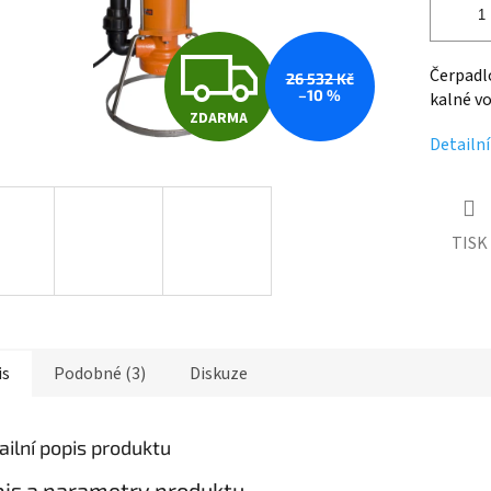
Z
Čerpadl
26 532 Kč
–10 %
kalné vo
ZDARMA
D
Detailn
A
TISK
R
M
is
Podobné (3)
Diskuze
A
ailní popis produktu
is a parametry produktu