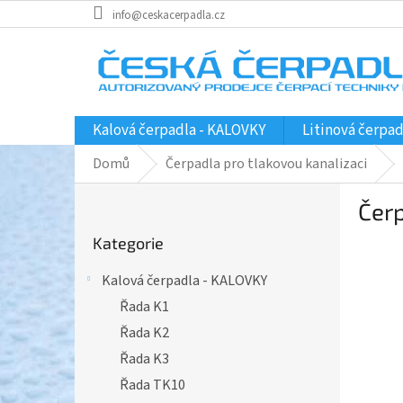
Přejít
info@ceskacerpadla.cz
na
obsah
Kalová čerpadla - KALOVKY
Litinová čerpad
Domů
Čerpadla pro tlakovou kanalizaci
P
Čer
o
Přeskočit
s
Kategorie
kategorie
t
r
Kalová čerpadla - KALOVKY
a
Řada K1
n
n
Řada K2
í
Řada K3
p
Řada TK10
a