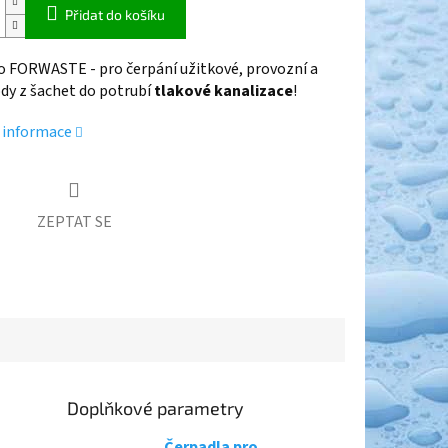
Přidat do košíku
o FORWASTE - pro čerpání užitkové, provozní a
dy z šachet do potrubí
tlakové kanalizace
!
í informace
ZEPTAT SE
Doplňkové parametry
Čerpadla pro