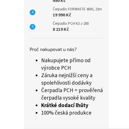
490 Kč
Čerpadlo FORWASTE 400V, 15m
19 990 Kč
Čerpadlo PCH K2-J-280
8 219 Kč
Proč nakupovat u nás?
Nakupujete přímo od
výrobce PCH
Záruka nejnižší ceny a
spolehlivosti dodávky
Čerpadla PCH = prověřená
čerpadla vysoké kvality
Krátké dodací lhůty
100% česká produkce