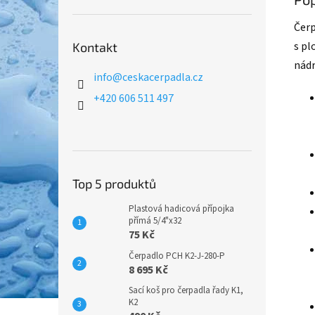
Čerp
s pl
Kontakt
nádr
info
@
ceskacerpadla.cz
+420 606 511 497
Top 5 produktů
Plastová hadicová přípojka
přímá 5/4"x32
75 Kč
Čerpadlo PCH K2-J-280-P
8 695 Kč
Sací koš pro čerpadla řady K1,
K2