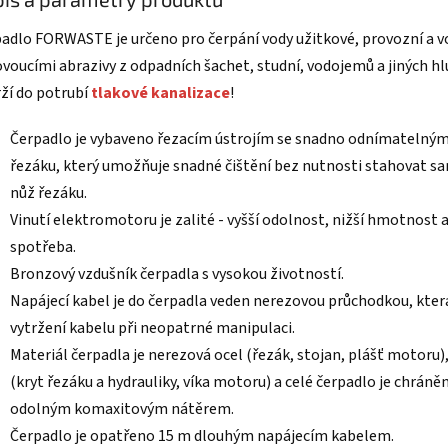
adlo FORWASTE je určeno pro čerpání vody užitkové, provozní a v
ovoucími abrazivy z odpadních šachet, studní, vodojemů a jiných h
ží do potrubí
tlakové kanalizace
!
Čerpadlo je vybaveno řezacím ústrojím se snadno odnímatelný
řezáku, který umožňuje snadné čištění bez nutnosti stahovat s
nůž řezáku.
Vinutí elektromotoru je zalité - vyšší odolnost, nižší hmotnost a
spotřeba.
Bronzový vzdušník čerpadla s vysokou životností.
Napájecí kabel je do čerpadla veden nerezovou průchodkou, kter
vytržení kabelu při neopatrné manipulaci.
Materiál čerpadla je nerezová ocel (řezák, stojan, plášť motoru),
(kryt řezáku a hydrauliky, víka motoru) a celé čerpadlo je chráně
odolným komaxitovým nátěrem.
Čerpadlo je opatřeno 15 m dlouhým napájecím kabelem.