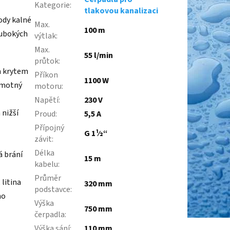
Kategorie
:
tlakovou kanalizaci
ody kalné
Max.
100 m
lubokých
výtlak
:
Max.
55 l/min
průtok
:
m krytem
Příkon
1100 W
amotný
motoru
:
Napětí
:
230 V
 nižší
Proud
:
5,5 A
Přípojný
G 1¹⁄2“
závit
:
Délka
á brání
15 m
kabelu
:
Průměr
 litina
320 mm
podstavce
:
no
Výška
750 mm
čerpadla
:
Výška sání
:
110 mm