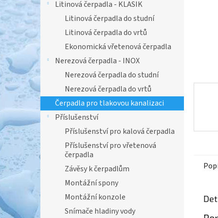
n
Litinová čerpadla - KLASIK
e
Litinová čerpadla do studní
l
Litinová čerpadla do vrtů
Ekonomická vřetenová čerpadla
Nerezová čerpadla - INOX
Nerezová čerpadla do studní
Nerezová čerpadla do vrtů
Čerpadla pro tlakovou kanalizaci
Příslušenství
Příslušenství pro kalová čerpadla
Příslušenství pro vřetenová
čerpadla
Pop
Závěsy k čerpadlům
Montážní spony
Montážní konzole
Det
Snímače hladiny vody
Pop