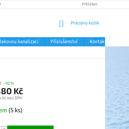
ONTAKTY
MAPA SERVERU
Přihlášení
NÁKUPNÍ
Prázdný košík
KOŠÍK
tlakovou kanalizaci
Příslušenství
Kontakty
Obc
č
–10 %
880 Kč
4 Kč bez DPH
dem
(5 ks)