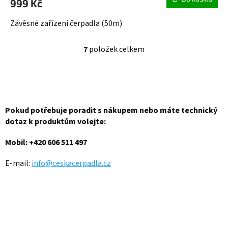
999 Kč
Závěsné zařízení čerpadla (50m)
7
položek celkem
O
v
l
Z
á
á
d
p
a
a
Pokud potřebuje poradit s nákupem nebo máte technický
c
t
í
dotaz k produktům volejte:
í
p
r
Mobil: +420 606 511 497
v
k
E-mail:
info@ceskacerpadla.cz
y
v
ý
p
i
s
u