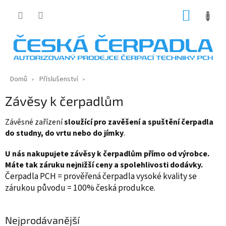
Přejít
NÁKUP
na
KOŠÍK
obsah
Domů
Příslušenství
Závěsy k čerpadlům
Závěsné zařízení
sloužící pro zavěšení a spuštění čerpadla
do studny, do vrtu nebo do jímky
.
U nás nakupujete závěsy k čerpadlům přímo od výrobce.
Máte tak záruku nejnižší ceny a spolehlivosti dodávky.
Čerpadla PCH = prověřená čerpadla vysoké kvality se
zárukou původu = 100% česká produkce.
Nejprodávanější