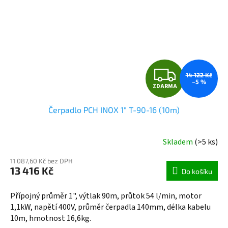
Z
14 122 Kč
–5 %
ZDARMA
D
Čerpadlo PCH INOX 1" T-90-16 (10m)
A
R
Skladem
(>5 ks)
M
11 087,60 Kč bez DPH
13 416 Kč
Do košíku
A
Přípojný průměr 1", výtlak 90m, průtok 54 l/min, motor
1,1kW, napětí 400V, průměr čerpadla 140mm, délka kabelu
10m, hmotnost 16,6kg.