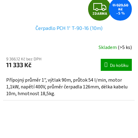
Z
11 929,50
Kč
–5 %
ZDARMA
D
Čerpadlo PCH 1" T-90-16 (10m)
A
R
Skladem
(>5 ks)
M
9 366,12 Kč bez DPH
11 333 Kč
Do košíku
A
Přípojný průměr 1", výtlak 90m, průtok 54 l/min, motor
1,1kW, napětí 400V, průměr čerpadla 126mm, délka kabelu
10m, hmotnost 18,5kg.