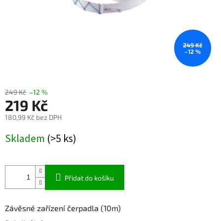
249 Kč
–12 %
249 Kč
–12 %
219 Kč
180,99 Kč bez DPH
Měrná
Skladem
(>5 ks)
cena:
Přidat do košíku
Závěsné zařízení čerpadla (10m)