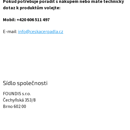
a
Pokud potřebuje poradit s nákupem nebo máte technický
t
dotaz k produktům volejte:
í
Mobil: +420 606 511 497
E-mail:
info@ceskacerpadla.cz
Sídlo společnosti
FOUNDIS s.r.o.
Čechyňská 353/8
Brno 602 00