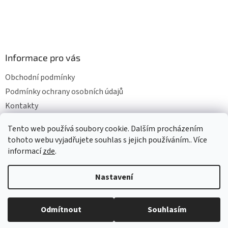
Informace pro vás
Obchodní podmínky
Podmínky ochrany osobních údajů
Kontakty
Mapa serveru
Tento web používá soubory cookie. Dalším procházením
tohoto webu vyjadřujete souhlas s jejich používáním.. Více
informací
zde
.
Vytvořil Shoptet
Nastavení
Copyright 2026
CESKACERPADLA
. Všechna práva vyhrazena.
Upravit nastavení cookies
Odmítnout
Souhlasím
! Nyní doprava zdarma !