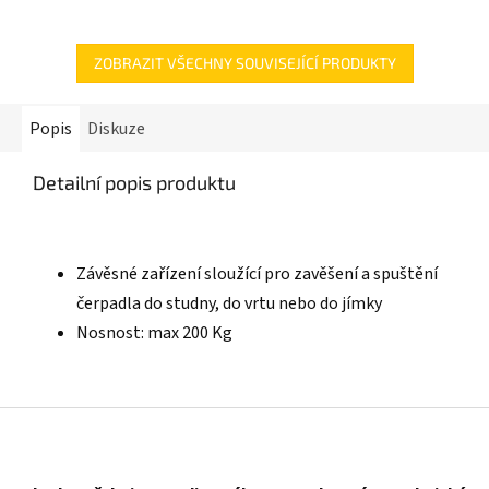
ZOBRAZIT VŠECHNY SOUVISEJÍCÍ PRODUKTY
Popis
Diskuze
Detailní popis produktu
Závěsné zařízení sloužící pro zavěšení a spuštění
čerpadla do studny, do vrtu nebo do jímky
Nosnost: max 200 Kg
Z
á
p