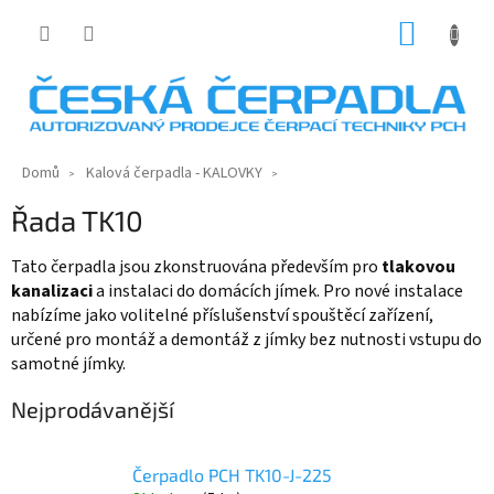
Přejít
NÁKUP
na
KOŠÍK
obsah
Domů
Kalová čerpadla - KALOVKY
Řada TK10
Tato čerpadla jsou zkonstruována především pro
tlakovou
kanalizaci
a instalaci do domácích jímek. Pro nové instalace
nabízíme jako volitelné příslušenství spouštěcí zařízení,
určené pro montáž a demontáž z jímky bez nutnosti vstupu do
samotné jímky.
Nejprodávanější
Čerpadlo PCH TK10-J-225