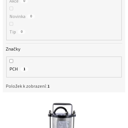
Akce
0
Novinka
0
Tip
0
Značky
PCH
1
Položek k zobrazení:
1
V
ý
p
i
s