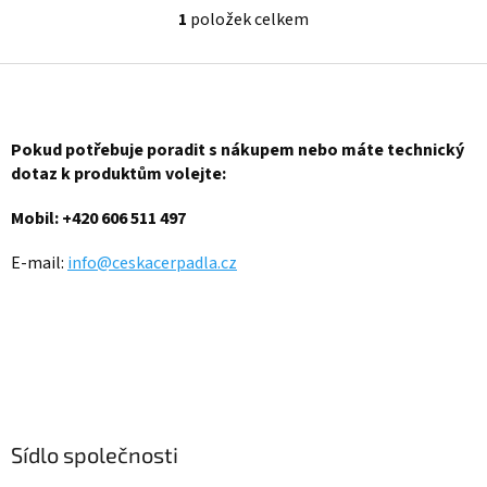
1
položek celkem
O
v
l
Z
á
á
d
p
a
a
Pokud potřebuje poradit s nákupem nebo máte technický
c
t
í
dotaz k produktům volejte:
í
p
r
Mobil: +420 606 511 497
v
k
E-mail:
info@ceskacerpadla.cz
y
v
ý
p
i
s
u
Sídlo společnosti