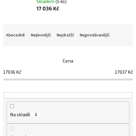
Skladem
(5 ks)
17 036 Kč
Ř
a
Abecedně
Nejlevnější
Nejdražší
Nejprodávanější
z
e
n
í
Cena
p
17036
Kč
17037
Kč
r
o
d
u
k
t
ů
Na skladě
1