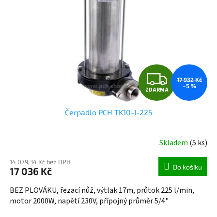
p
r
o
d
u
k
t
Z
ů
17 932 Kč
–5 %
ZDARMA
D
Čerpadlo PCH TK10-J-225
A
R
Skladem
(5 ks)
M
14 079,34 Kč bez DPH
Do košíku
17 036 Kč
A
BEZ PLOVÁKU, řezací nůž, výtlak 17m, průtok 225 l/min,
motor 2000W, napětí 230V, přípojný průměr 5/4"