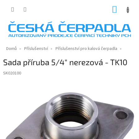
Přejít
NÁKUP
na
KOŠÍK
obsah
Domů
Příslušenství
Příslušenství pro kalová čerpadla
Sada příruba 5/4" nerezová - TK10
SK020100