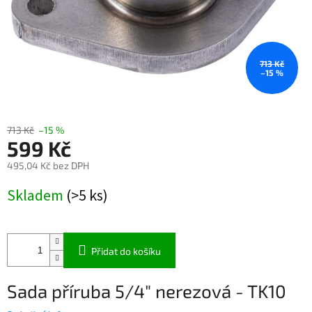
713 Kč
–15 %
713 Kč
–15 %
599 Kč
495,04 Kč bez DPH
Měrná
Skladem
(>5 ks)
cena:
Přidat do košíku
Sada příruba 5/4" nerezová - TK10