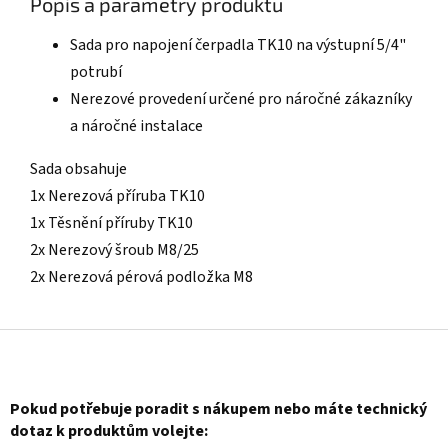
Popis a parametry produktu
Sada pro napojení čerpadla TK10 na výstupní 5/4"
potrubí
Nerezové provedení určené pro náročné zákazníky
a náročné instalace
Sada obsahuje
1x Nerezová příruba TK10
1x Těsnění příruby TK10
2x Nerezový šroub M8/25
2x Nerezová pérová podložka M8
Z
á
p
a
Pokud potřebuje poradit s nákupem nebo máte technický
t
dotaz k produktům volejte: