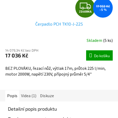
Z
17 932 Kč
–5 %
ZDARMA
D
Čerpadlo PCH TK10-J-225
A
R
Skladem
(5 ks)
M
14 079,34 Kč bez DPH
17 036 Kč
Do košíku
A
BEZ PLOVÁKU, řezací nůž, výtlak 17m, průtok 225 l/min,
motor 2000W, napětí 230V, přípojný průměr 5/4"
Popis
Videa (1)
Diskuze
Detailní popis produktu