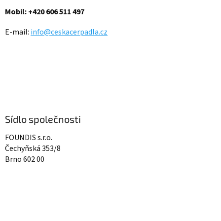
í
Mobil: +420 606 511 497
E-mail:
info@ceskacerpadla.cz
Sídlo společnosti
FOUNDIS s.r.o.
Čechyňská 353/8
Brno 602 00