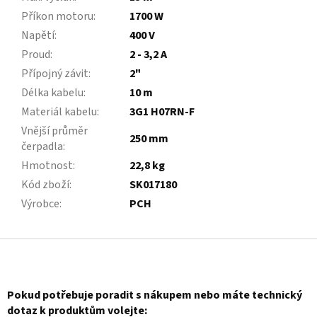
Příkon motoru
:
1700 W
Napětí
:
400 V
Proud
:
2 - 3,2 A
Přípojný závit
:
2"
Délka kabelu
:
10 m
Materiál kabelu
:
3G1 H07RN-F
Vnější průměr
250 mm
čerpadla
:
Hmotnost
:
22,8 kg
Kód zboží
:
SK017180
Výrobce
:
PCH
Z
á
p
a
Pokud potřebuje poradit s nákupem nebo máte technický
t
dotaz k produktům volejte: