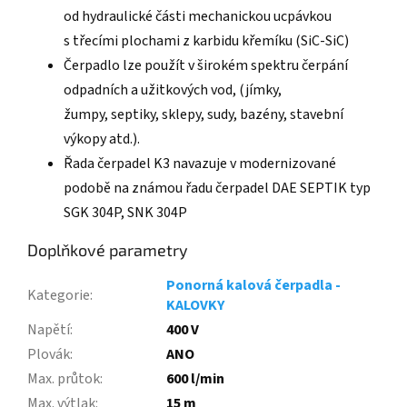
od hydraulické části mechanickou ucpávkou
s třecími plochami z karbidu křemíku (SiC-SiC)
Čerpadlo lze použít v širokém spektru čerpání
odpadních a užitkových vod, (jímky,
žumpy, septiky, sklepy, sudy, bazény, stavební
výkopy atd.).
Řada čerpadel K3 navazuje v modernizované
podobě na známou řadu čerpadel DAE SEPTIK typ
SGK 304P, SNK 304P
Doplňkové parametry
Ponorná kalová čerpadla -
Kategorie
:
KALOVKY
Napětí
:
400 V
Plovák
:
ANO
Max. průtok
:
600 l/min
Max. výtlak
:
15 m