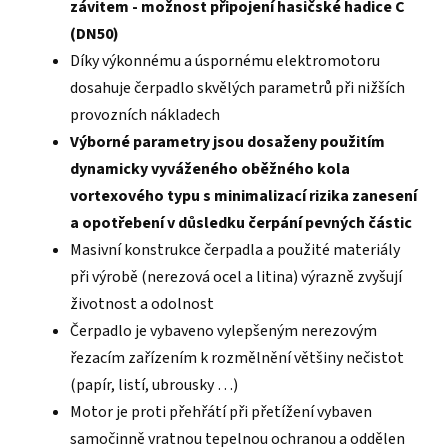
závitem - možnost připojení hasičské hadice C
(DN50)
Díky výkonnému a úspornému elektromotoru
dosahuje čerpadlo skvělých parametrů při nižších
provozních nákladech
Výborné parametry jsou dosaženy použitím
dynamicky vyváženého oběžného kola
vortexového typu s minimalizací rizika zanesení
a opotřebení v důsledku čerpání pevných částic
Masivní konstrukce čerpadla a použité materiály
při výrobě (nerezová ocel a litina) výrazně zvyšují
životnost a odolnost
Čerpadlo je vybaveno vylepšeným nerezovým
řezacím zařízením k rozmělnění většiny nečistot
(papír, listí, ubrousky …)
Motor je proti přehřátí při přetížení vybaven
samočinně vratnou tepelnou ochranou a oddělen