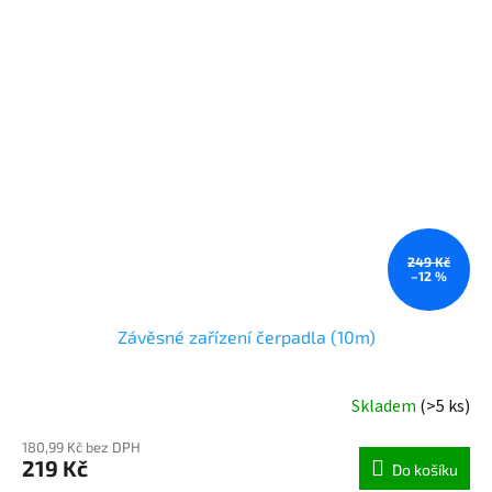
249 Kč
–12 %
Závěsné zařízení čerpadla (10m)
Skladem
(>5 ks)
180,99 Kč bez DPH
219 Kč
Do košíku