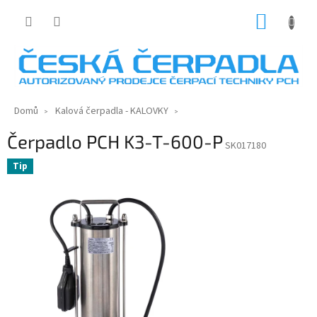
Přejít
NÁKUP
na
KOŠÍK
obsah
Domů
Kalová čerpadla - KALOVKY
Čerpadlo PCH K3-T-600-P
SK017180
Tip