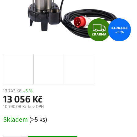
Z
13 743 Kč
–5 %
ZDARMA
D
A
R
M
A
13 743 Kč
–5 %
13 056 Kč
10 790,08 Kč bez DPH
Měrná
Skladem
(>5 ks)
cena: