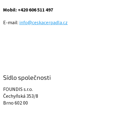
í
Mobil: +420 606 511 497
E-mail:
info@ceskacerpadla.cz
Sídlo společnosti
FOUNDIS s.r.o.
Čechyňská 353/8
Brno 602 00